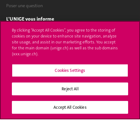
Poser une question
L'UNIGE vous informe
By clicking “Accept All Cookies”, you agree to the storing of
UNIGE Mobile
cookies on your device to enhance site navigation, analyze
site usage, and assist in our marketing efforts. You accept
Médias
for the main domain (unige.ch) as well as the sub domains
(xxx.unige.ch).
Offres d'emploi
Bibliothèque
Cookies Settings
Calendrier académique
Reject All
Médias sociaux UNIGE
Accept All Cookies
Accréditation