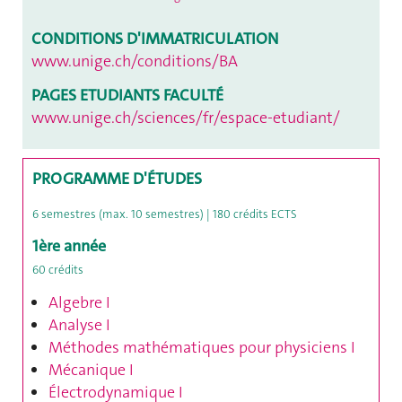
CONDITIONS D'IMMATRICULATION
www.unige.ch/conditions/BA
PAGES ETUDIANTS FACULTÉ
www.unige.ch/sciences/fr/espace-etudiant/
PROGRAMME D'ÉTUDES
6 semestres (max. 10 semestres) | 180 crédits ECTS
1ère année
60
crédits
Algebre I
Analyse I
Méthodes mathématiques pour physiciens I
Mécanique I
É
lectrodynamique I