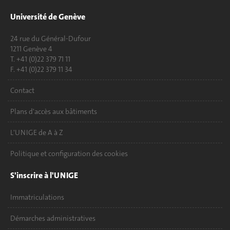
Université de Genève
24 rue du Général-Dufour
1211 Genève 4
T. +41 (0)22 379 71 11
F. +41 (0)22 379 11 34
Contact
Plans d'accès aux bâtiments
L'UNIGE de A à Z
Politique et configuration des cookies
S'inscrire à l'UNIGE
Immatriculations
Démarches administratives