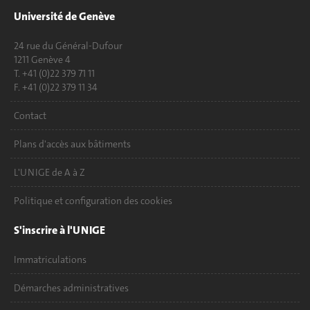
Université de Genève
24 rue du Général-Dufour
1211 Genève 4
T. +41 (0)22 379 71 11
F. +41 (0)22 379 11 34
Contact
Plans d'accès aux bâtiments
L'UNIGE de A à Z
Politique et configuration des cookies
S'inscrire à l'UNIGE
Immatriculations
Démarches administratives