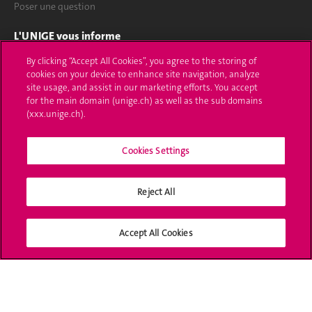
Poser une question
L'UNIGE vous informe
By clicking “Accept All Cookies”, you agree to the storing of
UNIGE Mobile
cookies on your device to enhance site navigation, analyze
site usage, and assist in our marketing efforts. You accept
Médias
for the main domain (unige.ch) as well as the sub domains
(xxx.unige.ch).
Offres d'emploi
Bibliothèque
Cookies Settings
Calendrier académique
Reject All
Médias sociaux UNIGE
Accept All Cookies
Accréditation