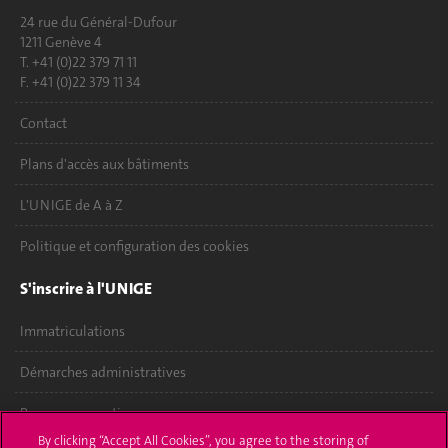
24 rue du Général-Dufour
1211 Genève 4
T. +41 (0)22 379 71 11
F. +41 (0)22 379 11 34
Contact
Plans d'accès aux bâtiments
L'UNIGE de A à Z
Politique et configuration des cookies
S'inscrire à l'UNIGE
Immatriculations
Démarches administratives
Poser une question
By clicking “Accept All Cookies”, you agree to the storing of