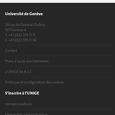
Université de Genève
24 rue du Général-Dufour
1211 Genève 4
T. +41 (0)22 379 71 11
F. +41 (0)22 379 11 34
Contact
Plans d'accès aux bâtiments
L'UNIGE de A à Z
Politique et configuration des cookies
S'inscrire à l'UNIGE
Immatriculations
Démarches administratives