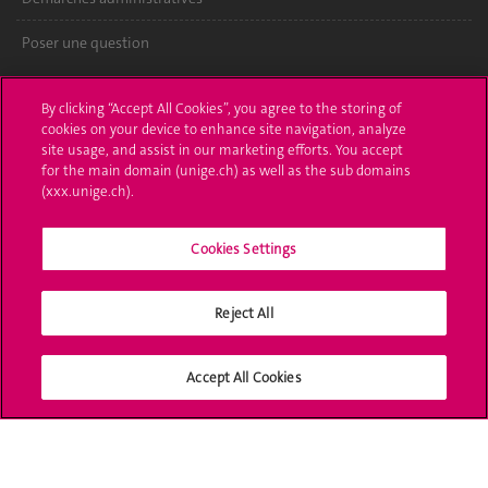
Poser une question
L'UNIGE vous informe
By clicking “Accept All Cookies”, you agree to the storing of
cookies on your device to enhance site navigation, analyze
UNIGE Mobile
site usage, and assist in our marketing efforts. You accept
for the main domain (unige.ch) as well as the sub domains
Médias
(xxx.unige.ch).
Offres d'emploi
Cookies Settings
Bibliothèque
Calendrier académique
Reject All
Médias sociaux UNIGE
Accept All Cookies
Accréditation