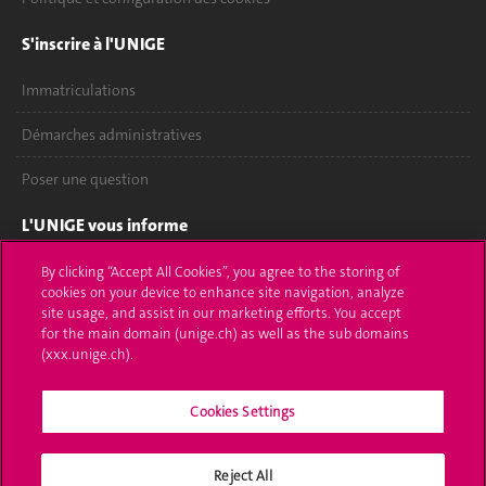
S'inscrire à l'UNIGE
Immatriculations
Démarches administratives
Poser une question
L'UNIGE vous informe
UNIGE Mobile
By clicking “Accept All Cookies”, you agree to the storing of
cookies on your device to enhance site navigation, analyze
site usage, and assist in our marketing efforts. You accept
Médias
for the main domain (unige.ch) as well as the sub domains
(xxx.unige.ch).
Offres d'emploi
Bibliothèque
Cookies Settings
Calendrier académique
Reject All