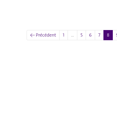
(act
← Précédent
1
…
5
6
7
8