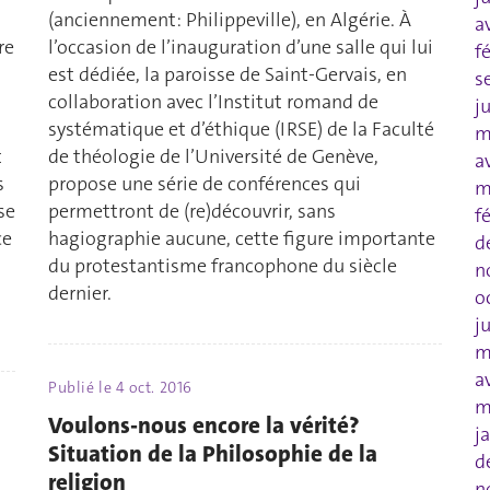
(anciennement: Philippeville), en Algérie. À
a
re
l’occasion de l’inauguration d’une salle qui lui
f
est dédiée, la paroisse de Saint-Gervais, en
s
collaboration avec l’Institut romand de
j
systématique et d’éthique (IRSE) de la Faculté
m
t
de théologie de l’Université de Genève,
a
s
propose une série de conférences qui
m
se
permettront de (re)découvrir, sans
f
ce
hagiographie aucune, cette figure importante
d
du protestantisme francophone du siècle
n
dernier.
o
j
m
a
Publié le
4 oct. 2016
m
Voulons-nous encore la vérité?
j
Situation de la Philosophie de la
d
religion
n