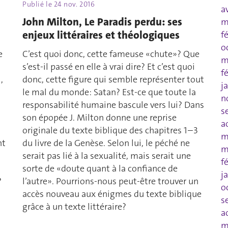
Publié le
24 nov. 2016
a
John Milton, Le Paradis perdu: ses
m
enjeux littéraires et théologiques
f
o
e
C’est quoi donc, cette fameuse «chute»? Que
m
s’est-il passé en elle à vrai dire? Et c’est quoi
f
,
donc, cette figure qui semble représenter tout
j
le mal du monde: Satan? Est-ce que toute la
n
responsabilité humaine bascule vers lui? Dans
s
son épopée J. Milton donne une reprise
a
originale du texte biblique des chapitres 1–3
m
nt
du livre de la Genèse. Selon lui, le péché ne
m
serait pas lié à la sexualité, mais serait une
f
sorte de «doute quant à la confiance de
j
?
l’autre». Pourrions-nous peut-être trouver un
o
accès nouveau aux énigmes du texte biblique
s
grâce à un texte littéraire?
a
m