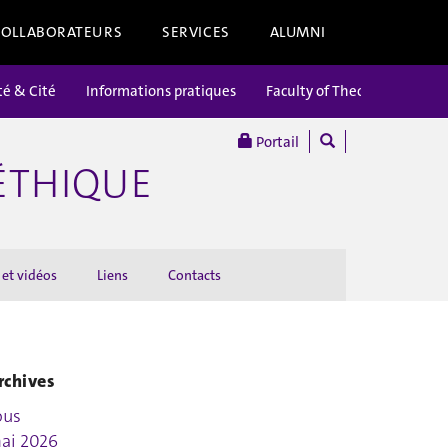
COLLABORATEURS
SERVICES
ALUMNI
té & Cité
Informations pratiques
Faculty of Theology
Portail
’ÉTHIQUE
 et vidéos
Liens
Contacts
rchives
ous
ai 2026