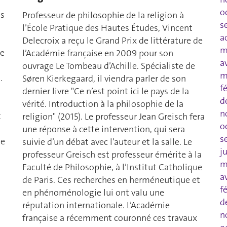
o
es
Professeur de philosophie de la religion à
s
l’École Pratique des Hautes Études, Vincent
a
Delecroix a reçu le Grand Prix de littérature de
m
se
l’Académie française en 2009 pour son
a
ouvrage Le Tombeau d’Achille. Spécialiste de
m
.
Søren Kierkegaard, il viendra parler de son
f
dernier livre "Ce n’est point ici le pays de la
d
vérité. Introduction à la philosophie de la
n
t
religion" (2015). Le professeur Jean Greisch fera
o
une réponse à cette intervention, qui sera
s
de
suivie d’un débat avec l’auteur et la salle. Le
j
professeur Greisch est professeur émérite à la
m
Faculté de Philosophie, à l’Institut Catholique
a
de Paris. Ces recherches en herméneutique et
f
en phénoménologie lui ont valu une
d
réputation internationale. L’Académie
n
française a récemment couronné ces travaux