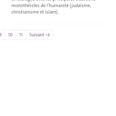
monothéistes de l’humanité (judaïsme,
christianisme et islam).
uel)
9
10
11
Suivant →