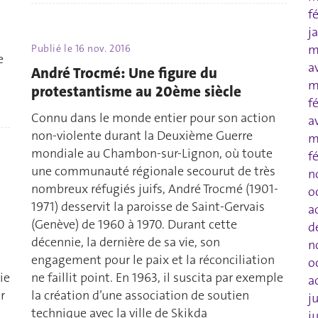
f
j
m
Publié le
16 nov. 2016
e
a
André Trocmé: Une figure du
m
protestantisme au 20ème siècle
f
Connu dans le monde entier pour son action
a
non-violente durant la Deuxième Guerre
m
mondiale au Chambon-sur-Lignon, où toute
f
une communauté régionale secourut de très
n
nombreux réfugiés juifs, André Trocmé (1901-
o
1971) desservit la paroisse de Saint-Gervais
a
(Genève) de 1960 à 1970. Durant cette
d
décennie, la dernière de sa vie, son
n
engagement pour le paix et la réconciliation
o
ie
ne faillit point. En 1963, il suscita par exemple
a
r
la création d’une association de soutien
j
technique avec la ville de Skikda
j