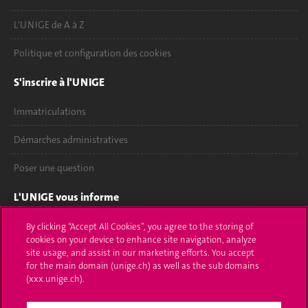
L'UNIGE de A à Z
Politique et configuration des cookies
S'inscrire à l'UNIGE
Immatriculations
Démarches administratives
Poser une question
L'UNIGE vous informe
UNIGE Mobile
By clicking “Accept All Cookies”, you agree to the storing of
cookies on your device to enhance site navigation, analyze
site usage, and assist in our marketing efforts. You accept
Médias
for the main domain (unige.ch) as well as the sub domains
(xxx.unige.ch).
Offres d'emploi