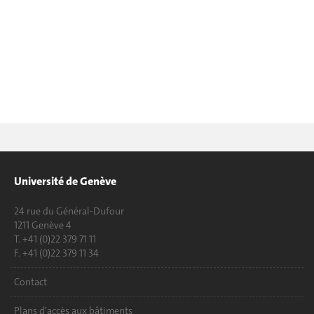
Université de Genève
24 rue du Général-Dufour
1211 Genève 4
T. +41 (0)22 379 71 11
F. +41 (0)22 379 11 34
Contact
Plans d'accès aux bâtiments