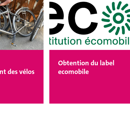
Obtention du label
t des vélos
ecomobile