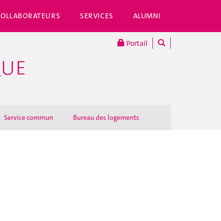
COLLABORATEURS
SERVICES
ALUMNI
Portail
QUE
Service commun
Bureau des logements