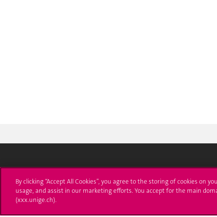
Université de Genève
S'ins
By clicking “Accept All Cookies”, you agree to the storing of cookies on yo
usage, and assist in our marketing efforts. You accept for the main dom
24 rue du Général-Dufour
Immatri
(xxx.unige.ch).
1211 Genève 4
T. +41 (0)22 379 71 11