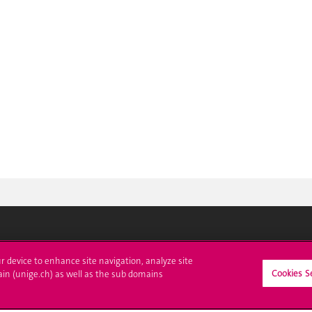
crire à l'UNIGE
L'UNIGE vous informe
ur device to enhance site navigation, analyze site
Cookies S
ain (unige.ch) as well as the sub domains
culations
UNIGE Mobile