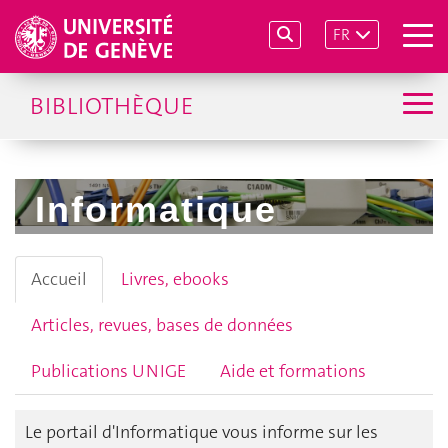
FR
BIBLIOTHÈQUE
Informatique
Accueil
Livres, ebooks
Articles, revues, bases de données
Publications UNIGE
Aide et formations
Le portail d'Informatique vous informe sur les