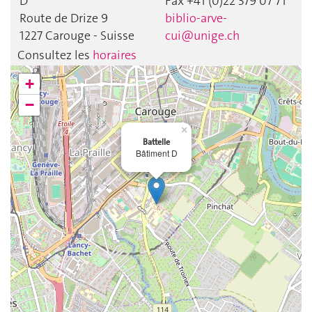
D
Fax +41 (0)22 379 07 71
Route de Drize 9
biblio-arve-
1227 Carouge - Suisse
cui@unige.ch
Consultez les
horaires
+
−
×
Battelle
Bâtiment D