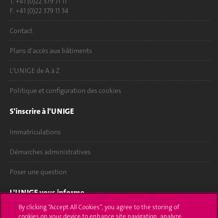
T. +41 (0)22 379 71 11
F. +41 (0)22 379 11 34
Contact
Plans d'accès aux bâtiments
L'UNIGE de A à Z
Politique et configuration des cookies
S'inscrire à l'UNIGE
Immatriculations
Démarches administratives
Poser une question
L'UNIGE vous informe
By clicking “Accept All Cookies”, you agree to the storing of
UNIGE Mobile
cookies on your device to enhance site navigation, analyze