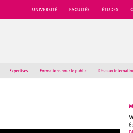
UNIVERSITÉ
FACULTÉS
ÉTUDES
Expertises
Formations pour le public
Réseaux internati
M
V
É
B