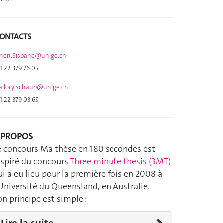
ONTACTS
nen.Sisbane@unige.ch
1 22 379 76 05
llory.Schaub@unige.ch
1 22 379 03 65
 PROPOS
e concours Ma thèse en 180 secondes est
nspiré du concours
Three minute thesis (3MT)
ui a eu lieu pour la première fois en 2008 à
’Université du Queensland, en Australie.
on principe est simple :