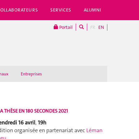
COLLABORATEURS
SERVICES
ALUMNI
Portail
FR
EN
onaux
Entreprises
A THÈSE EN 180 SECONDES 2021
endredi 16 avril
,
19h
dition organisée en partenariat avec
Léman
leu