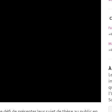
C
Fa
+4
Ma
+4
À
L
i
q
l
S
e défi de présenter leur sujet de thèse au public en