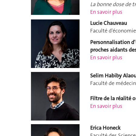
La bonne dose de t
En savoir plus
Lucie Chauveau
Faculté d'économi
Personnalisation d'
proches aidants de
En savoir plus
Selim Habiby Alaou
Faculté de médeci
Filtre de la réalité 
En savoir plus
Erica Honeck
Faculté des Science