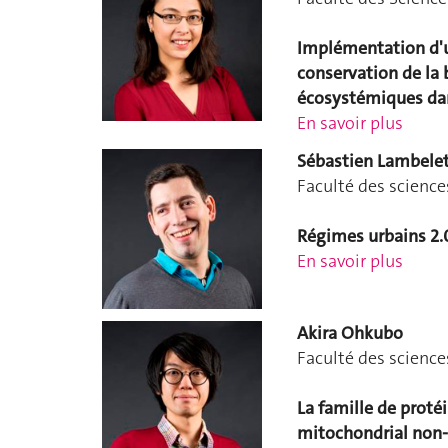
Implémentation d'u
conservation de la b
écosystémiques dans
En savoir plus
Sébastien Lambele
Faculté des science
Régimes urbains 2.0
En savoir plus
Akira Ohkubo
Faculté des science
La famille de proté
mitochondrial non