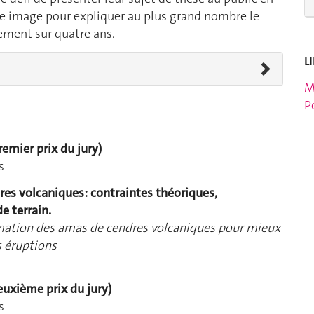
ne image pour expliquer au plus grand nombre le
lement sur quatre ans.
L
M
P
remier prix du jury)
s
res volcaniques: contraintes théoriques,
e terrain.
ation des amas de cendres volcaniques pour mieux
s éruptions
Deuxième prix du jury)
s