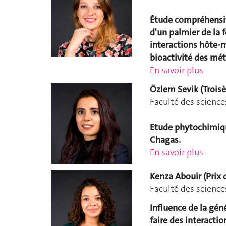
Étude compréhensi
d'un palmier de la 
interactions hôte-m
bioactivité des mét
En savoir plus
Özlem Sevik (Troisè
Faculté des science
Etude phytochimiqu
Chagas.
En savoir plus
Kenza Abouir (Prix 
Faculté des science
Influence de la gén
faire des interacti