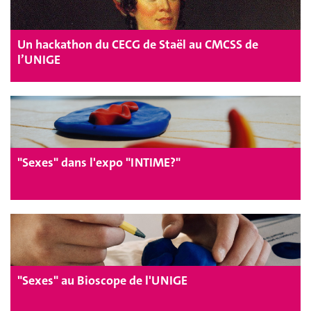
Un hackathon du CECG de Staël au CMCSS de
l’UNIGE
"Sexes" dans l'expo "INTIME?"
"Sexes" au Bioscope de l'UNIGE