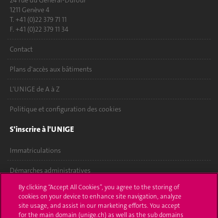
1211 Genève 4
T. +41 (0)22 379 71 11
F. +41 (0)22 379 11 34
Contact
Plans d'accès aux bâtiments
L'UNIGE de A à Z
Politique et configuration des cookies
S'inscrire à l'UNIGE
Immatriculations
Démarches administratives
By clicking “Accept All Cookies”, you agree to the storing of
Poser une question
cookies on your device to enhance site navigation, analyze
site usage, and assist in our marketing efforts. You accept
L'UNIGE vous informe
for the main domain (unige.ch) as well as the sub domains