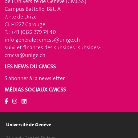
de l'Université de Genève (CMCSS)
Campus Battelle, Bât. A
7, rte de Drize
CH-1227 Carouge
T.: +41 (0)22 379 74 40
info générale :
cmcss@unige.ch
suivi et finances des subsides :
subsides-
cmcss@unige.ch
LES NEWS DU CMCSS
S'abonner à la newsletter
MÉDIAS SOCIAUX CMCSS
Université de Genève
24 rue du Général-Dufour