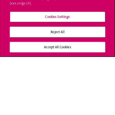
(xxx.unige.ch).
UNIGE Mobile
Cookies Settings
Médias
Offres d'emploi
Reject All
Bibliothèque
Accept All Cookies
Calendrier académique
Médias sociaux UNIGE
Accréditation