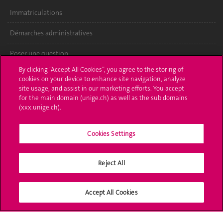
Immatriculations
Démarches administratives
Poser une question
By clicking “Accept All Cookies”, you agree to the storing of
L'UNIGE vous informe
cookies on your device to enhance site navigation, analyze
site usage, and assist in our marketing efforts. You accept
UNIGE Mobile
for the main domain (unige.ch) as well as the sub domains
(xxx.unige.ch).
Médias
Cookies Settings
Offres d'emploi
Bibliothèque
Reject All
Calendrier académique
Accept All Cookies
Médias sociaux UNIGE