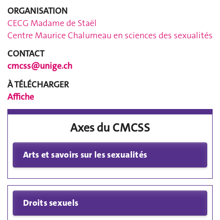
ORGANISATION
CECG Madame de Staël
Centre Maurice Chalumeau en sciences des sexualités
CONTACT
cmcss@unige.ch
À T
É
L
É
CHARGER
Affiche
Axes du CMCSS