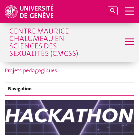
CENTRE MAURICE
CHALUMEAU EN
SCIENCES DES
SEXUALITÉS (CMCSS)
Projets pédagogiques
Navigation