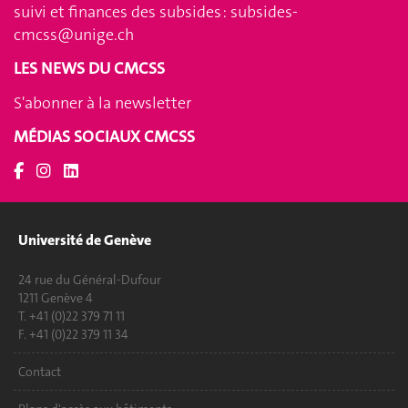
suivi et finances des subsides :
subsides-
cmcss@unige.ch
LES NEWS DU CMCSS
S'abonner à la newsletter
MÉDIAS SOCIAUX CMCSS
Université de Genève
24 rue du Général-Dufour
1211 Genève 4
T. +41 (0)22 379 71 11
F. +41 (0)22 379 11 34
Contact