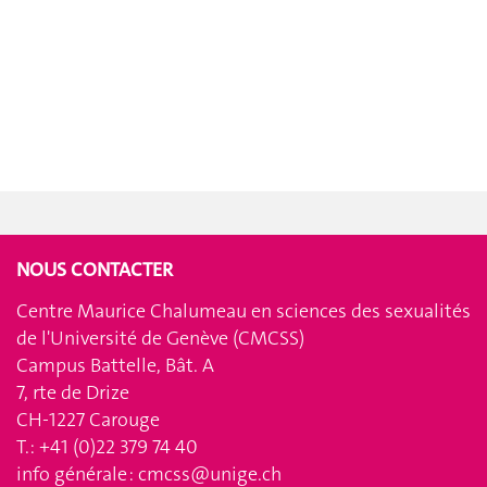
NOUS CONTACTER
Centre Maurice Chalumeau en sciences des sexualités
de l'Université de Genève (CMCSS)
Campus Battelle, Bât. A
7, rte de Drize
CH-1227 Carouge
T.: +41 (0)22 379 74 40
info générale :
cmcss@unige.ch