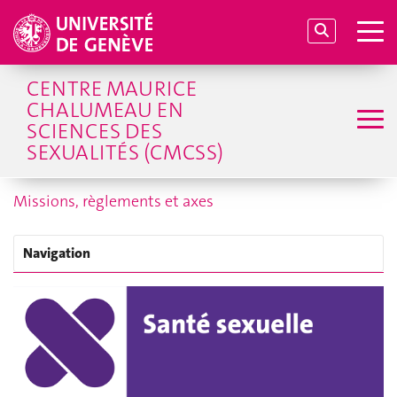
CENTRE MAURICE
CHALUMEAU EN
SCIENCES DES
SEXUALITÉS (CMCSS)
Missions, règlements et axes
Navigation