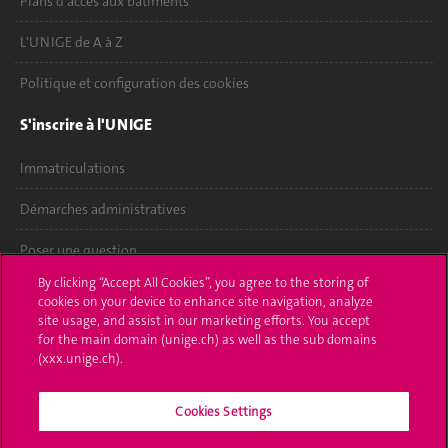
Plans d'accès aux bâtiments
L'UNIGE de A à Z
Politique et configuration des cookies
S'inscrire à l'UNIGE
Immatriculations
Démarches administratives
Poser une question
By clicking “Accept All Cookies”, you agree to the storing of
L'UNIGE vous informe
cookies on your device to enhance site navigation, analyze
site usage, and assist in our marketing efforts. You accept
UNIGE Mobile
for the main domain (unige.ch) as well as the sub domains
(xxx.unige.ch).
Médias
Cookies Settings
Offres d'emploi