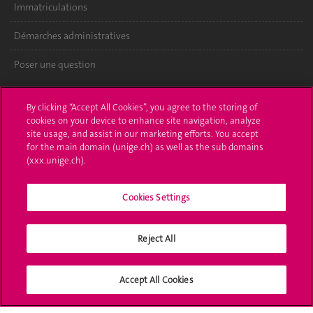
Immatriculations
Démarches administratives
Poser une question
L'UNIGE vous informe
By clicking “Accept All Cookies”, you agree to the storing of
cookies on your device to enhance site navigation, analyze
UNIGE Mobile
site usage, and assist in our marketing efforts. You accept
for the main domain (unige.ch) as well as the sub domains
Médias
(xxx.unige.ch).
Offres d'emploi
Cookies Settings
Bibliothèque
Calendrier académique
Reject All
Médias sociaux UNIGE
Accept All Cookies