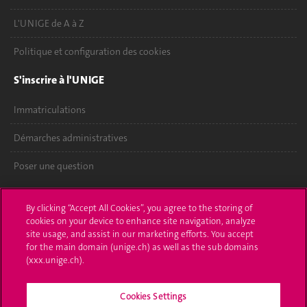
L'UNIGE de A à Z
Politique et configuration des cookies
S'inscrire à l'UNIGE
Immatriculations
Démarches administratives
Poser une question
L'UNIGE vous informe
By clicking “Accept All Cookies”, you agree to the storing of
cookies on your device to enhance site navigation, analyze
UNIGE Mobile
site usage, and assist in our marketing efforts. You accept
for the main domain (unige.ch) as well as the sub domains
Médias
(xxx.unige.ch).
Offres d'emploi
Cookies Settings