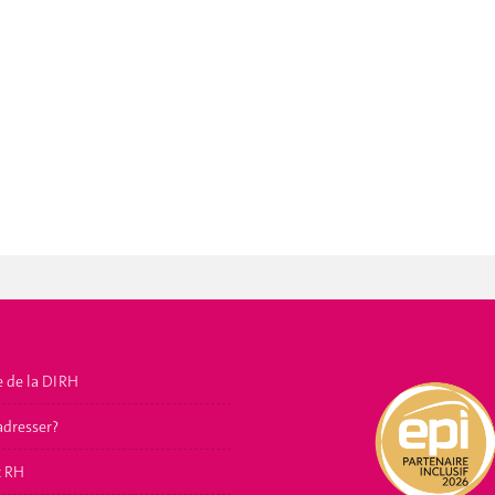
e de la DIRH
adresser?
t RH