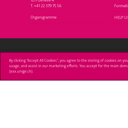
1211 Genève 4
T. +41 22 379 75 56
Format
Organigramme
HELP U
Université de Genève
S'ins
By clicking “Accept All Cookies”, you agree to the storing of cookies on yo
usage, and assist in our marketing efforts. You accept for the main dom
24 rue du Général-Dufour
Immatri
(xxx.unige.ch).
1211 Genève 4
T. +41 (0)22 379 71 11
Démarch
F. +41 (0)22 379 11 34
Poser u
Contact
Plans d'accès aux bâtiments
L'UNIGE de A à Z