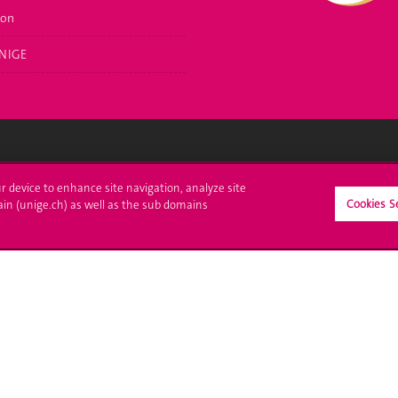
ion
NIGE
crire à l'UNIGE
L'UNIGE vous informe
ur device to enhance site navigation, analyze site
Cookies S
ain (unige.ch) as well as the sub domains
culations
UNIGE Mobile
es administratives
Médias
ne question
Offres d'emploi
Bibliothèque
Calendrier académique