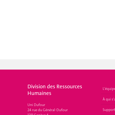
Division des Ressources
L'équip
Humaines
À qui s'
Uni Dufour
Suppor
24 rue du Général-Dufour