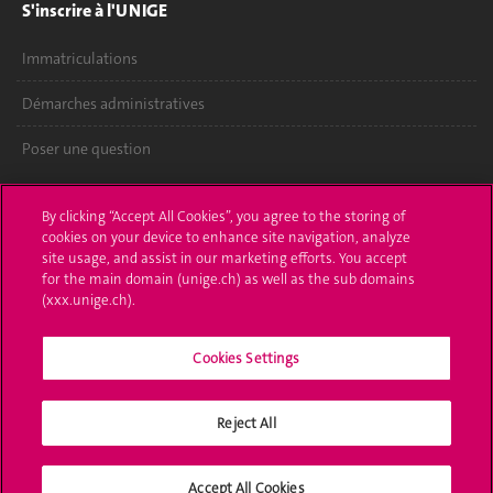
S'inscrire à l'UNIGE
Immatriculations
Démarches administratives
Poser une question
L'UNIGE vous informe
By clicking “Accept All Cookies”, you agree to the storing of
cookies on your device to enhance site navigation, analyze
UNIGE Mobile
site usage, and assist in our marketing efforts. You accept
for the main domain (unige.ch) as well as the sub domains
Médias
(xxx.unige.ch).
Offres d'emploi
Cookies Settings
Bibliothèque
Calendrier académique
Reject All
Médias sociaux UNIGE
Accept All Cookies