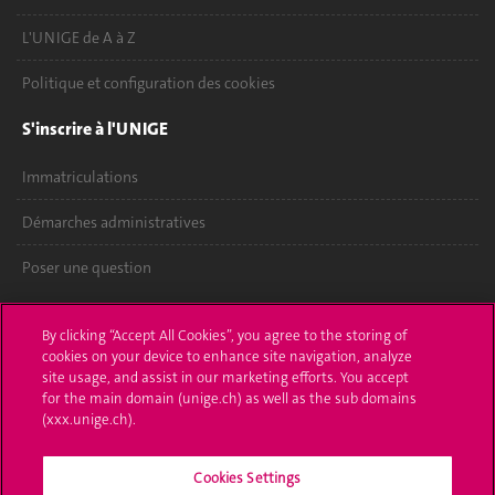
L'UNIGE de A à Z
Politique et configuration des cookies
S'inscrire à l'UNIGE
Immatriculations
Démarches administratives
Poser une question
L'UNIGE vous informe
By clicking “Accept All Cookies”, you agree to the storing of
cookies on your device to enhance site navigation, analyze
UNIGE Mobile
site usage, and assist in our marketing efforts. You accept
for the main domain (unige.ch) as well as the sub domains
Médias
(xxx.unige.ch).
Offres d'emploi
Cookies Settings