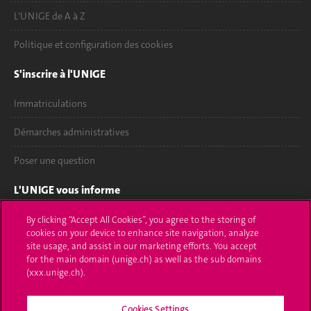
L'UNIGE de A à Z
Politique et configuration des cookies
S'inscrire à l'UNIGE
Immatriculations
Démarches administratives
Poser une question
L'UNIGE vous informe
UNIGE Mobile
By clicking “Accept All Cookies”, you agree to the storing of
cookies on your device to enhance site navigation, analyze
site usage, and assist in our marketing efforts. You accept
Médias
for the main domain (unige.ch) as well as the sub domains
(xxx.unige.ch).
Offres d'emploi
Bibliothèque
Cookies Settings