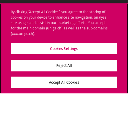
UNIGE Mobile
By clicking “Accept All Cookies”, you agree to the storing of
cookies on your device to enhance site navigation, analyze
Médias
site usage, and assist in our marketing efforts. You accept
for the main domain (unige.ch) as well as the sub domains
Offres d'emploi
(xxx.unige.ch).
Bibliothèque
Cookies Settings
Calendrier académique
Reject All
Médias sociaux UNIGE
Accept All Cookies
Accréditation