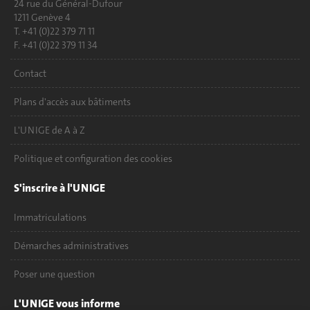
24 rue du Général-Dufour
1211 Genève 4
T. +41 (0)22 379 71 11
F. +41 (0)22 379 11 34
Contact
Plans d'accès aux bâtiments
L'UNIGE de A à Z
Politique et configuration des cookies
S'inscrire à l'UNIGE
Immatriculations
Démarches administratives
Poser une question
L'UNIGE vous informe