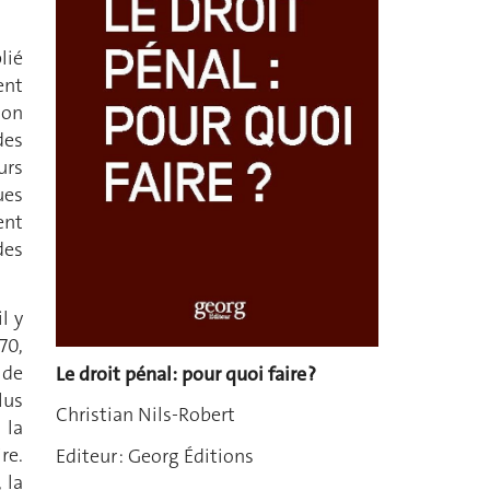
lié
ent
non
des
urs
ues
ent
des
l y
70,
 de
Le droit pénal: pour quoi faire ?
lus
Christian Nils-Robert
 la
re.
Editeur : Georg Éditions
 la