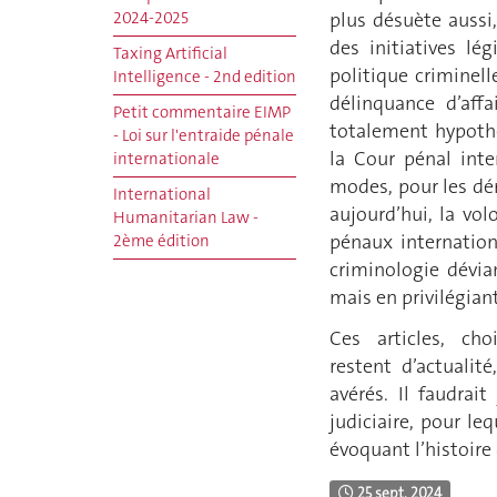
plus désuète aussi
2024-2025
des initiatives lég
Taxing Artificial
politique criminel
Intelligence - 2nd edition
délinquance d’aff
Petit commentaire EIMP
totalement hypothé
- Loi sur l'entraide pénale
la Cour pénal inte
internationale
modes, pour les dén
International
aujourd’hui, la vo
Humanitarian Law -
pénaux internationa
2ème édition
criminologie dévia
mais en privilégian
Ces articles, cho
restent d’actualit
avérés. Il faudrai
judiciaire, pour le
évoquant l’histoire d
25 sept. 2024