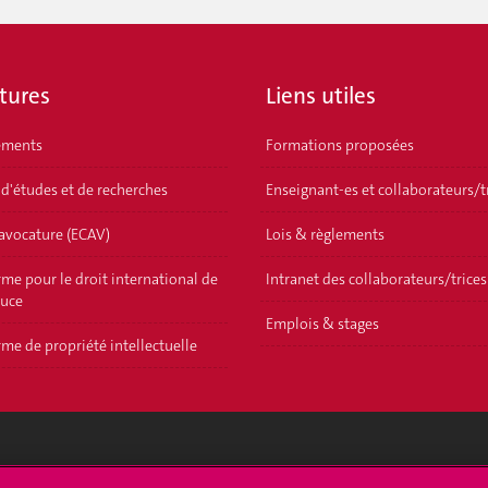
tures
Liens utiles
ements
Formations proposées
 d'études et de recherches
Enseignant-es et collaborateurs/t
'avocature (ECAV)
Lois & règlements
me pour le droit international de
Intranet des collaborateurs/trices
ouce
Emplois & stages
me de propriété intellectuelle
crire à l'UNIGE
L'UNIGE vous informe