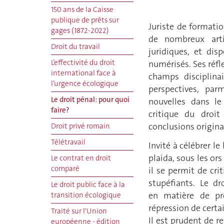
150 ans de la Caisse
publique de prêts sur
Juriste de formatio
gages (1872-2022)
de nombreux arti
Droit du travail
juridiques, et dis
L’effectivité du droit
numérisés. Ses réfl
international face à
champs disciplinai
l’urgence écologique
perspectives, parm
Le droit pénal: pour quoi
nouvelles dans le
faire?
critique du droi
conclusions origina
Droit privé romain
Télétravail
Invité à célébrer le
plaida, sous les ors
Le contrat en droit
comparé
il se permit de cr
stupéfiants. Le dr
Le droit public face à la
en matière de pr
transition écologique
répression de certai
Traité sur l'Union
Il est prudent de re
européenne - édition