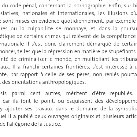
, du code pénal, concernant la pornographie. Enfin, sur b
islatives, nationales et internationales, les illusions d’
le sont mises en évidence quotidiennement, par exemple
aires où la culpabilité se monnaye, et dans la poursu
tique de certains crimes qui relèvent de la compétence
rnationale Il s’est donc clairement démarqué de certai
oncer, telles que la répression en matière de stupéfiants 
lonté de criminaliser le monde, en multipliant les tribun
ux. Il a franchi certaines frontières, s’est intéressé à 
nte, par rapport à celle de ses pères, non reniés pourta
t des orientations anthropologiques.
isis parmi cent autres, méritent d’être republiés. 
é, car ils font le point, ou esquissent des développem
t y ajouter ses travaux dans le domaine de la symboli
quel il a publié deux ouvrages originaux et plusieurs artic
e l’allégorie de la Justice.