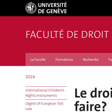
FACULTÉ DE DROIT
La Faculté
Formations
Recherche
Fa
2024
Le dro
International Children’s
Rights Instruments
faire?
Digest of European Tort
Law