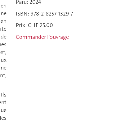
Paru: 2024
ien
une
ISBN: 978-2-8257-1329-7
 en
Prix: CHF 25.00
ite
 de
Commander l'ouvrage
nes
et,
aux
une
nt,
Ils
ent
que
les