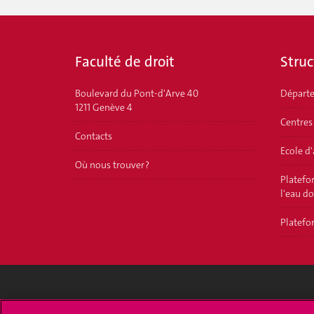
Faculté de droit
Struc
Boulevard du Pont-d'Arve 40
Départ
1211 Genève 4
Centres
Contacts
Ecole d
Où nous trouver ?
Platefor
l'eau d
Platefor
Université de Genève
S'ins