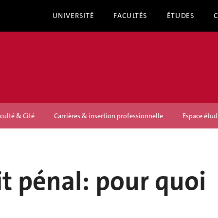
UNIVERSITÉ
FACULTÉS
ÉTUDES
culté & Cité
Carrières & insertion professionnelle
Espace étud
it pénal: pour quoi