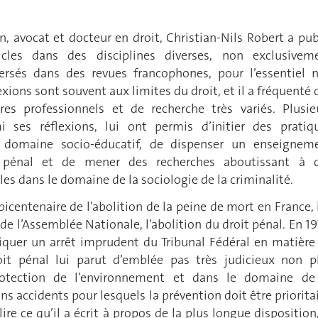
n, avocat et docteur en droit, Christian-Nils Robert a pub
cles dans des disciplines diverses, non exclusivem
persés dans des revues francophones, pour l’essentiel 
exions sont souvent aux limites du droit, et il a fréquenté 
res professionnels et de recherche très variés. Plusie
i ses réflexions, lui ont permis d’initier des pratiq
 domaine socio-éducatif, de dispenser un enseignem
t pénal et de mener des recherches aboutissant à 
les dans le domaine de la sociologie de la criminalité.
 bicentenaire de l’abolition de la peine de mort en France, i
 de l’Assemblée Nationale, l’abolition du droit pénal. En 19
itiquer un arrêt imprudent du Tribunal Fédéral en matière
oit pénal lui parut d’emblée pas très judicieux non p
otection de l’environnement et dans le domaine de
ns accidents pour lesquels la prévention doit être prioritai
lire ce qu’il a écrit à propos de la plus longue disposition,