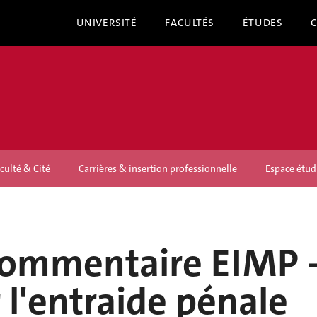
UNIVERSITÉ
FACULTÉS
ÉTUDES
culté & Cité
Carrières & insertion professionnelle
Espace étud
commentaire EIMP 
r l'entraide pénale