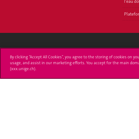
l'eau d
Platefor
Université de Genève
S'ins
By clicking “Accept All Cookies”, you agree to the storing of cookies on yo
usage, and assist in our marketing efforts. You accept for the main dom
24 rue du Général-Dufour
Immatri
(xxx.unige.ch).
1211 Genève 4
T. +41 (0)22 379 71 11
Démarch
F. +41 (0)22 379 11 34
Poser u
Contact
Plans d'accès aux bâtiments
L'UNIGE de A à Z
Politique et configuration des cookies