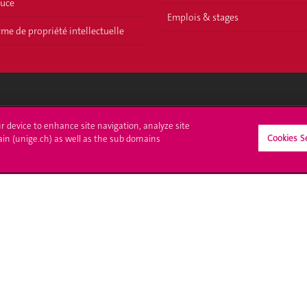
ouce
Emplois & stages
me de propriété intellectuelle
crire à l'UNIGE
L'UNIGE vous informe
ur device to enhance site navigation, analyze site
Cookies S
ain (unige.ch) as well as the sub domains
culations
UNIGE Mobile
es administratives
Médias
ne question
Offres d'emploi
Bibliothèque
Calendrier académique