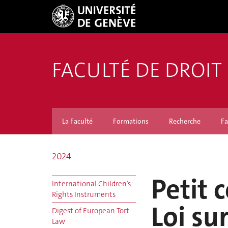
FACULTÉ DE DROIT
La Faculté
Formations
Recherche
Fa
2024
Petit 
International Children’s
Rights Instruments
Loi su
Digest of European Tort
Law