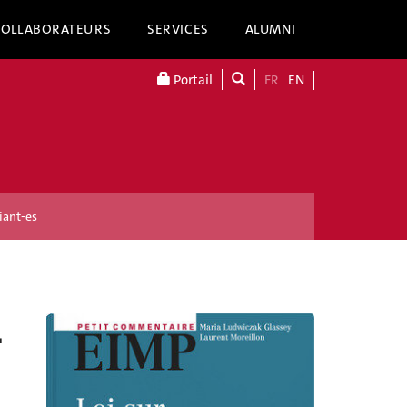
COLLABORATEURS
SERVICES
ALUMNI
Portail
FR
EN
iant-es
-