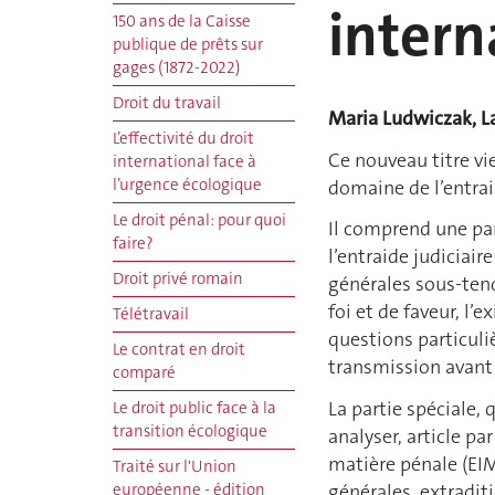
intern
150 ans de la Caisse
publique de prêts sur
gages (1872-2022)
Droit du travail
Maria Ludwiczak, L
L’effectivité du droit
Ce nouveau titre vi
international face à
l’urgence écologique
domaine de l’entrai
Le droit pénal: pour quoi
Il comprend une par
faire?
l’entraide judiciair
Droit privé romain
générales sous-tend
foi et de faveur, l’
Télétravail
questions particul
Le contrat en droit
transmission avant 
comparé
La partie spéciale, 
Le droit public face à la
transition écologique
analyser, article par
matière pénale (EIM
Traité sur l'Union
générales, extraditi
européenne - édition