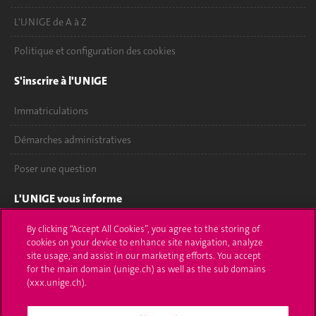
L'UNIGE de A à Z
Politique et configuration des cookies
S'inscrire à l'UNIGE
Immatriculations
Démarches administratives
Poser une question
L'UNIGE vous informe
UNIGE Mobile
By clicking “Accept All Cookies”, you agree to the storing of
cookies on your device to enhance site navigation, analyze
site usage, and assist in our marketing efforts. You accept
Médias
for the main domain (unige.ch) as well as the sub domains
(xxx.unige.ch).
Offres d'emploi
Bibliothèque