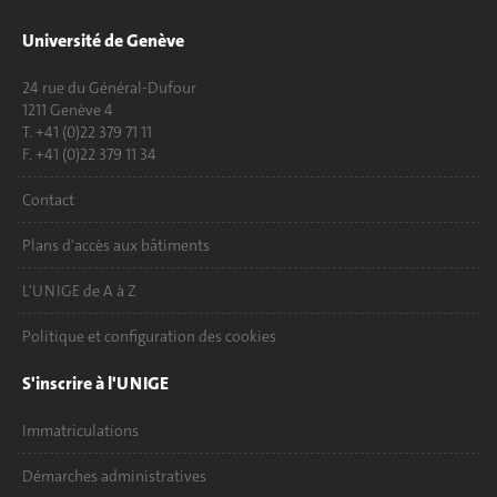
Université de Genève
24 rue du Général-Dufour
1211 Genève 4
T. +41 (0)22 379 71 11
F. +41 (0)22 379 11 34
Contact
Plans d'accès aux bâtiments
L'UNIGE de A à Z
Politique et configuration des cookies
S'inscrire à l'UNIGE
Immatriculations
Démarches administratives