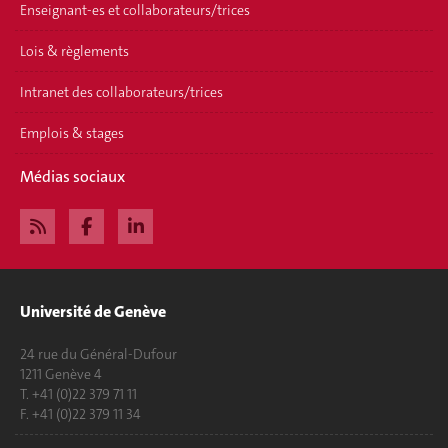
Enseignant-es et collaborateurs/trices
Lois & règlements
Intranet des collaborateurs/trices
Emplois & stages
Médias sociaux
Université de Genève
24 rue du Général-Dufour
1211 Genève 4
T. +41 (0)22 379 71 11
F. +41 (0)22 379 11 34