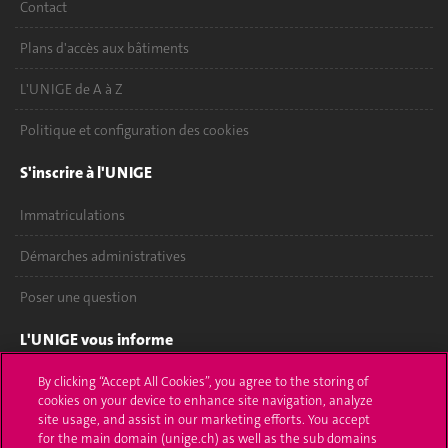
Contact
Plans d'accès aux bâtiments
L'UNIGE de A à Z
Politique et configuration des cookies
S'inscrire à l'UNIGE
Immatriculations
Démarches administratives
Poser une question
L'UNIGE vous informe
UNIGE Mobile
By clicking “Accept All Cookies”, you agree to the storing of
cookies on your device to enhance site navigation, analyze
site usage, and assist in our marketing efforts. You accept
Médias
for the main domain (unige.ch) as well as the sub domains