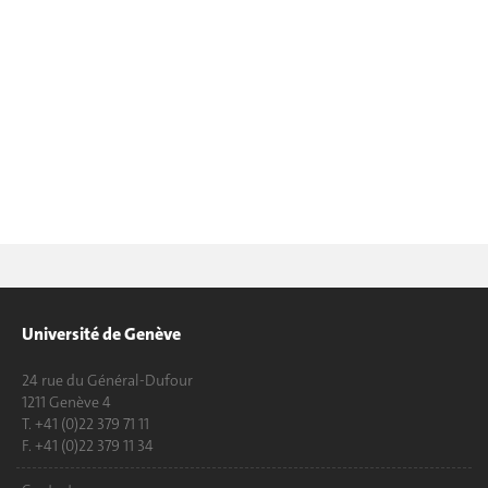
Université de Genève
24 rue du Général-Dufour
1211 Genève 4
T. +41 (0)22 379 71 11
F. +41 (0)22 379 11 34