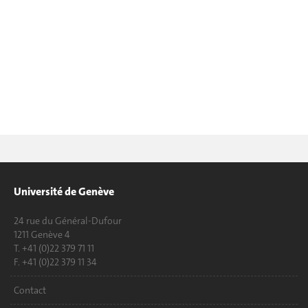
Université de Genève
24 rue du Général-Dufour
1211 Genève 4
T. +41 (0)22 379 71 11
F. +41 (0)22 379 11 34
Contact