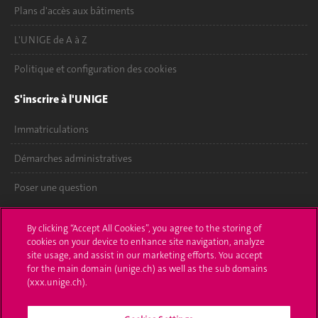
Plans d'accès aux bâtiments
L'UNIGE de A à Z
Politique et configuration des cookies
S'inscrire à l'UNIGE
Immatriculations
Démarches administratives
Poser une question
L'UNIGE vous informe
By clicking “Accept All Cookies”, you agree to the storing of
cookies on your device to enhance site navigation, analyze
UNIGE Mobile
site usage, and assist in our marketing efforts. You accept
for the main domain (unige.ch) as well as the sub domains
Médias
(xxx.unige.ch).
Offres d'emploi