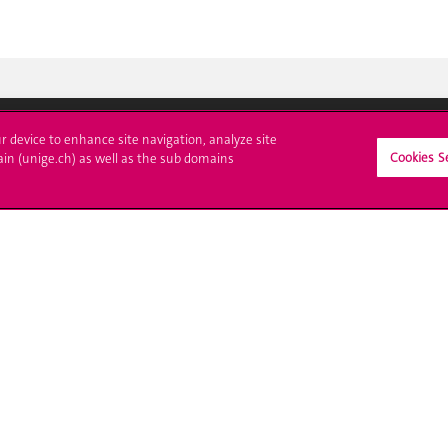
ur device to enhance site navigation, analyze site
Cookies S
crire à l'UNIGE
L'UNIGE vous informe
ain (unige.ch) as well as the sub domains
culations
UNIGE Mobile
es administratives
Médias
ne question
Offres d'emploi
Bibliothèque
Calendrier académique