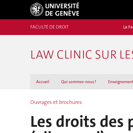
FACULTÉ DE DROIT
La Fa
LAW CLINIC SUR L
Accueil
Qui sommes-nous ?
Enseignemen
Ouvrages et brochures
Les droits des