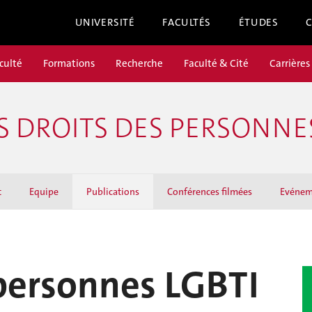
UNIVERSITÉ
FACULTÉS
ÉTUDES
culté
Formations
Recherche
Faculté & Cité
Carrières
ES DROITS DES PERSONN
t
Equipe
Publications
Conférences filmées
Evénem
 personnes LGBTI