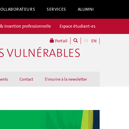
COLLABORATEURS
SERVICES
ALUMNI
 & insertion professionnelle
Espace étudiant-es
Portail
FR
EN
ES VULNÉRABLES
ents
Contact
S'inscrire à la newsletter