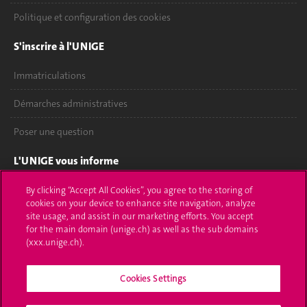
Politique et configuration des cookies
S'inscrire à l'UNIGE
Immatriculations
Démarches administratives
Poser une question
L'UNIGE vous informe
UNIGE Mobile
By clicking “Accept All Cookies”, you agree to the storing of
cookies on your device to enhance site navigation, analyze
site usage, and assist in our marketing efforts. You accept
Médias
for the main domain (unige.ch) as well as the sub domains
(xxx.unige.ch).
Offres d'emploi
Bibliothèque
Cookies Settings
Calendrier académique