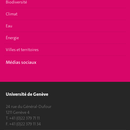
Biodiversité
Climat
Eau
Énergie
Villes et territoires
Médias sociaux
Université de Genève
24 rue du Général-Dufour
1211 Genève 4
T. +41 (0)22 379 71 11
F. +41 (0)22 379 11 34