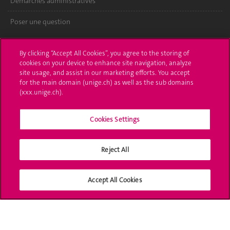
Démarches administratives
Poser une question
L'UNIGE vous informe
By clicking “Accept All Cookies”, you agree to the storing of
cookies on your device to enhance site navigation, analyze
UNIGE Mobile
site usage, and assist in our marketing efforts. You accept
for the main domain (unige.ch) as well as the sub domains
Médias
(xxx.unige.ch).
Offres d'emploi
Cookies Settings
Bibliothèque
Calendrier académique
Reject All
Médias sociaux UNIGE
Accept All Cookies
Accréditation