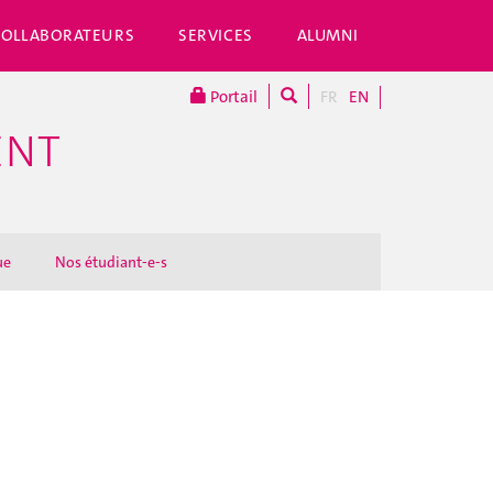
COLLABORATEURS
SERVICES
ALUMNI
Portail
FR
EN
ENT
ue
Nos étudiant-e-s