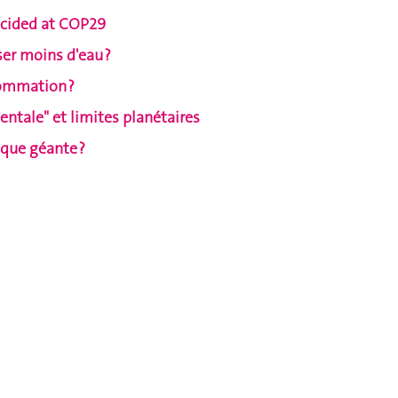
ecided at COP29
ser moins d'eau ?
sommation ?
entale" et limites planétaires
ique géante ?