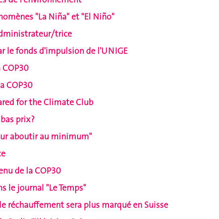
nomènes "La Niña" et "El Niño"
Administrateur/trice
ar le fonds d'impulsion de l'UNIGE
 la COP30
 la COP30
ared for the Climate Club
bas prix ?
our aboutir au minimum"
ce
 menu de la COP30
s le journal "Le Temps"
 le réchauffement sera plus marqué en Suisse