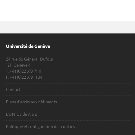
Université de Genève
24 rue du Général-Dufour
1211 Genève 4
T. +41 (0)22 379 71 11
F. +41 (0)22 379 11 34
Contact
Plans d'accès aux bâtiments
L'UNIGE de A à Z
Politique et configuration des cookies