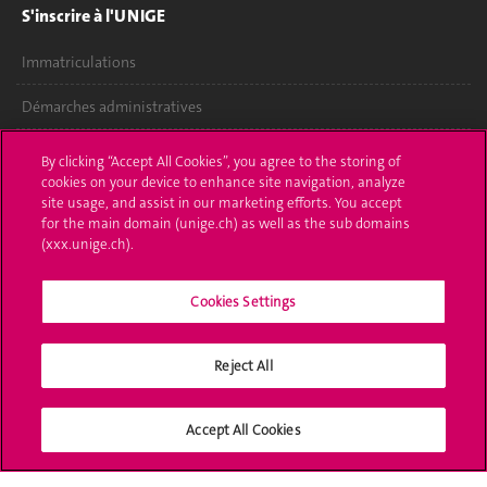
S'inscrire à l'UNIGE
Immatriculations
Démarches administratives
Poser une question
By clicking “Accept All Cookies”, you agree to the storing of
cookies on your device to enhance site navigation, analyze
L'UNIGE vous informe
site usage, and assist in our marketing efforts. You accept
for the main domain (unige.ch) as well as the sub domains
UNIGE Mobile
(xxx.unige.ch).
Médias
Cookies Settings
Offres d'emploi
Reject All
Bibliothèque
Calendrier académique
Accept All Cookies
Médias sociaux UNIGE