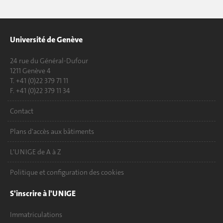
Université de Genève
24 rue du Général-Dufour
1211 Genève 4
T. +41 (0)22 379 71 11
F. +41 (0)22 379 11 34
Contact
Plans d'accès aux bâtiments
L'UNIGE de A à Z
Politique et configuration des cookies
S'inscrire à l'UNIGE
Immatriculations