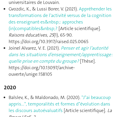
universitaires de Louvain.
Gvozdic, K., & Lussi Borer, V. (2021).
Appréhender les
transformations de l’activité versus de la cognition
des enseignant·es&nbsp;: approches
(in)compatibles&nbsp;?
[Article scientifique].
Raisons éducatives
,
25
(1), 65‑90.
https://doi.org/10.3917/raised.025.0065
Joinel Alvarez, V. E. (2021).
Penser et agir l’autorité
dans les situations d’enseignement/apprentissage :
quelle prise en compte du groupe ?
[Thèse].
https://doi.org/10.13097/archive-
ouverte/unige:158105
2020
Balslev, K., & Maldonado, M. (2020).
"J"ai beaucoup
appris...", temporalités et formes d"évolution dans
les discours autoévaluatifs
[Article scientifique].
La
Revue LEeE
,
2
.