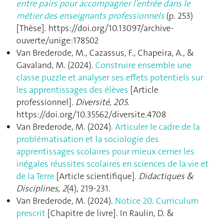
entre pairs pour accompagner l’entrée dans le
métier des enseignants professionnels
(p. 253)
[Thèse]. https://doi.org/10.13097/archive-
ouverte/unige:178502
Van Brederode, M., Cazassus, F., Chapeira, A., &
Gavaland, M. (2024).
Construire ensemble une
classe puzzle et analyser ses effets potentiels sur
les apprentissages des élèves
[Article
professionnel].
Diversité
,
205
.
https://doi.org/10.35562/diversite.4708
Van Brederode, M. (2024).
Articuler le cadre de la
problématisation et la sociologie des
apprentissages scolaires pour mieux cerner les
inégales réussites scolaires en sciences de la vie et
de la Terre
[Article scientifique].
Didactiques &
Disciplines
,
2
(4), 219‑231.
Van Brederode, M. (2024).
Notice 20. Curriculum
prescrit
[Chapitre de livre]. In Raulin, D. &