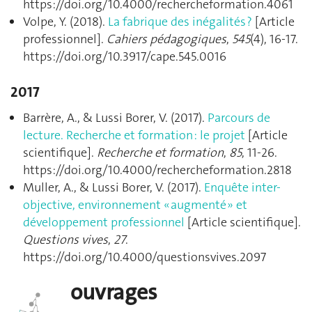
https://doi.org/10.4000/rechercheformation.4061
Volpe, Y. (2018).
La fabrique des inégalités ?
[Article
professionnel].
Cahiers pédagogiques
,
545
(4), 16‑17.
https://doi.org/10.3917/cape.545.0016
2017
Barrère, A., & Lussi Borer, V. (2017).
Parcours de
lecture. Recherche et formation : le projet
[Article
scientifique].
Recherche et formation
,
85
, 11‑26.
https://doi.org/10.4000/rechercheformation.2818
Muller, A., & Lussi Borer, V. (2017).
Enquête inter-
objective, environnement « augmenté » et
développement professionnel
[Article scientifique].
Questions vives
,
27
.
https://doi.org/10.4000/questionsvives.2097
ouvrages