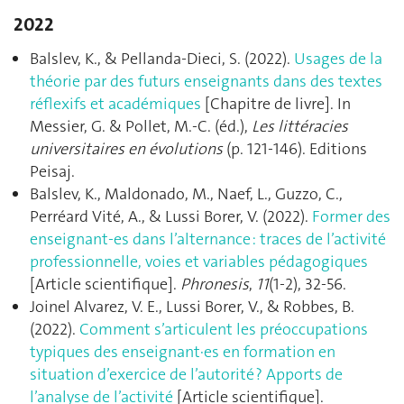
2022
Balslev, K., & Pellanda-Dieci, S. (2022).
Usages de la
théorie par des futurs enseignants dans des textes
réflexifs et académiques
[Chapitre de livre]. In
Messier, G. & Pollet, M.-C. (éd.),
Les littéracies
universitaires en évolutions
(p. 121‑146). Editions
Peisaj.
Balslev, K., Maldonado, M., Naef, L., Guzzo, C.,
Perréard Vité, A., & Lussi Borer, V. (2022).
Former des
enseignant-es dans l’alternance : traces de l’activité
professionnelle, voies et variables pédagogiques
[Article scientifique].
Phronesis
,
11
(1-2), 32‑56.
Joinel Alvarez, V. E., Lussi Borer, V., & Robbes, B.
(2022).
Comment s’articulent les préoccupations
typiques des enseignant·es en formation en
situation d’exercice de l’autorité ? Apports de
l’analyse de l’activité
[Article scientifique].