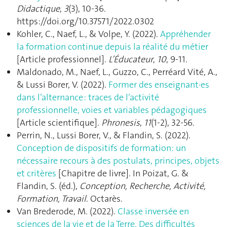
Didactique
,
3
(3), 10‑36.
https://doi.org/10.37571/2022.0302
Kohler, C., Naef, L., & Volpe, Y. (2022).
Appréhender
la formation continue depuis la réalité du métier
[Article professionnel].
L’Éducateur
,
10
, 9‑11.
Maldonado, M., Naef, L., Guzzo, C., Perréard Vité, A.,
& Lussi Borer, V. (2022).
Former des enseignant·es
dans l’alternance : traces de l’activité
professionnelle, voies et variables pédagogiques
[Article scientifique].
Phronesis
,
11
(1-2), 32‑56.
Perrin, N., Lussi Borer, V., & Flandin, S. (2022).
Conception de dispositifs de formation: un
nécessaire recours à des postulats, principes, objets
et critères
[Chapitre de livre]. In Poizat, G. &
Flandin, S. (éd.),
Conception, Recherche, Activité,
Formation, Travail
. Octarès.
Van Brederode, M. (2022).
Classe inversée en
sciences de la vie et de la Terre. Des difficultés