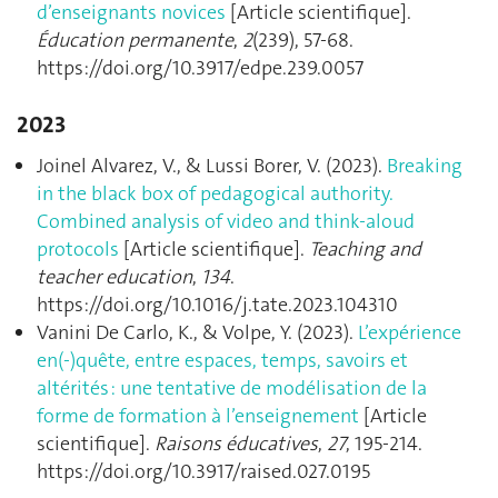
d’enseignants novices
[Article scientifique].
Éducation permanente
,
2
(239), 57‑68.
https://doi.org/10.3917/edpe.239.0057
2023
Joinel Alvarez, V., & Lussi Borer, V. (2023).
Breaking
in the black box of pedagogical authority.
Combined analysis of video and think-aloud
protocols
[Article scientifique].
Teaching and
teacher education
,
134
.
https://doi.org/10.1016/j.tate.2023.104310
Vanini De Carlo, K., & Volpe, Y. (2023).
L’expérience
en(-)quête, entre espaces, temps, savoirs et
altérités : une tentative de modélisation de la
forme de formation à l’enseignement
[Article
scientifique].
Raisons éducatives
,
27
, 195‑214.
https://doi.org/10.3917/raised.027.0195