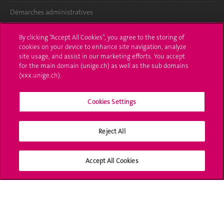
Démarches administratives
Poser une question
By clicking “Accept All Cookies”, you agree to the storing of
cookies on your device to enhance site navigation, analyze
L'UNIGE vous informe
site usage, and assist in our marketing efforts. You accept
for the main domain (unige.ch) as well as the sub domains
UNIGE Mobile
(xxx.unige.ch).
Médias
Cookies Settings
Offres d'emploi
Reject All
Bibliothèque
Calendrier académique
Accept All Cookies
Médias sociaux UNIGE