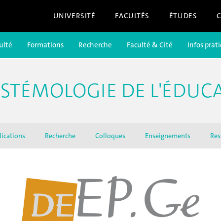
UNIVERSITÉ
FACULTÉS
ÉTUDES
ulté
Formations
Recherche
Faculté & Cité
Infos prat
ISTÉMOLOGIE DE L'ÉDUC
lications
Recherche
Colloques
Enseignements
Res