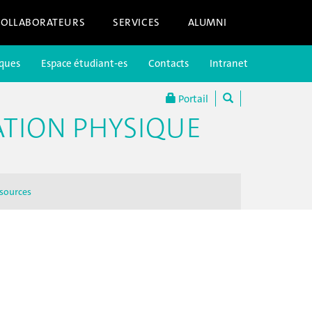
COLLABORATEURS
SERVICES
ALUMNI
iques
Espace étudiant-es
Contacts
Intranet
Portail
ATION PHYSIQUE
sources