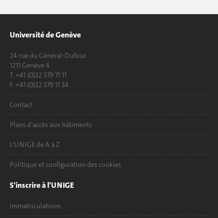
Université de Genève
24 rue du Général-Dufour
1211 Genève 4
T. +41 (0)22 379 71 11
F. +41 (0)22 379 11 34
Contact
Plans d'accès aux bâtiments
L'UNIGE de A à Z
Politique et configuration des cookies
S'inscrire à l'UNIGE
Immatriculations