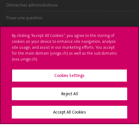
Démarches administratives
Poser une question
L'UNIGE vous informe
By clicking “Accept All Cookies”, you agree to the storing of
cookies on your device to enhance site navigation, analyze
UNIGE Mobile
site usage, and assist in our marketing efforts. You accept
for the main domain (unige.ch) as well as the sub domains
Médias
(xxx.unige.ch).
Offres d'emploi
Cookies Settings
Bibliothèque
Reject All
Calendrier académique
Médias sociaux UNIGE
Accept All Cookies
Accréditation