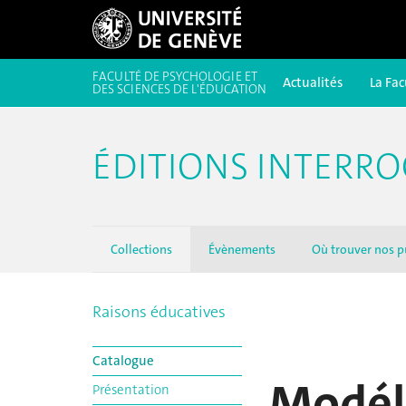
FACULTÉ DE PSYCHOLOGIE ET
Actualités
La Fac
DES SCIENCES DE L'ÉDUCATION
ÉDITIONS INTERRO
Collections
Évènements
Où trouver nos p
Raisons éducatives
Catalogue
Modél
Présentation