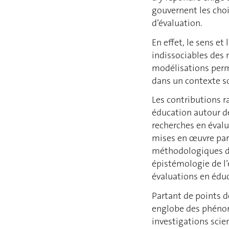
gouvernent les cho
d’évaluation.
En effet, le sens et
indissociables des 
modélisations perme
dans un contexte so
Les contributions r
éducation autour de
recherches en évalu
mises en œuvre par 
méthodologiques di
épistémologie de l’
évaluations en édu
Partant de points d
englobe des phéno
investigations scie