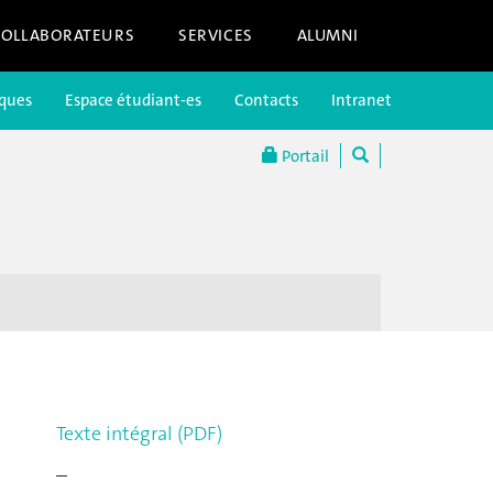
COLLABORATEURS
SERVICES
ALUMNI
iques
Espace étudiant-es
Contacts
Intranet
Portail
Texte intégral (PDF)
–