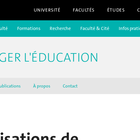
UNIVERSITÉ
FACULTÉS
ÉTUDES
ulté
Formations
Recherche
Faculté & Cité
Infos prat
GER L'ÉDUCATION
ublications
À propos
Contact
isations de