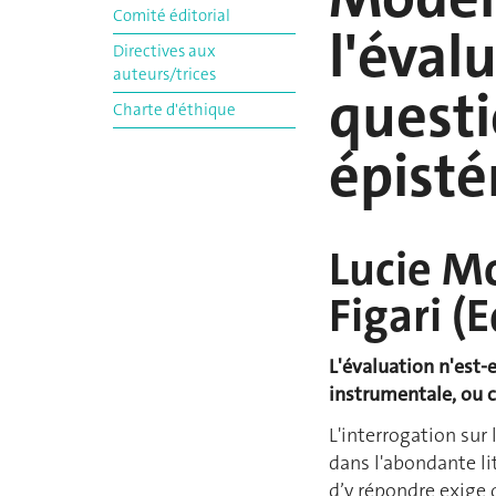
Comité éditorial
l'éval
Directives aux
auteurs/trices
quest
Charte d'éthique
épist
Lucie Mo
Figari (E
L'évaluation n'est-
instrumentale, ou c
L'interrogation sur
dans l'abondante li
d’y répondre exige 