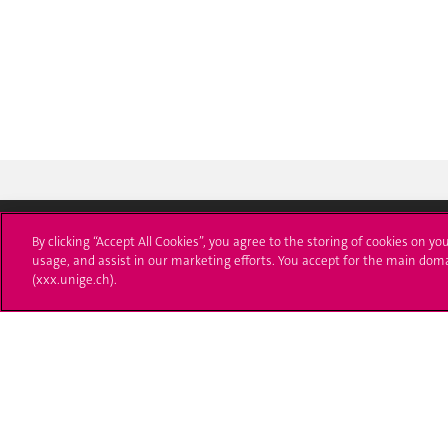
By clicking “Accept All Cookies”, you agree to the storing of cookies on yo
Université de Genève
S'ins
usage, and assist in our marketing efforts. You accept for the main dom
(xxx.unige.ch).
24 rue du Général-Dufour
Immatri
1211 Genève 4
T. +41 (0)22 379 71 11
Démarch
F. +41 (0)22 379 11 34
Poser u
Contact