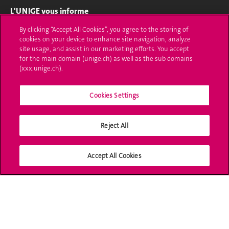
L'UNIGE vous informe
By clicking “Accept All Cookies”, you agree to the storing of
UNIGE Mobile
cookies on your device to enhance site navigation, analyze
site usage, and assist in our marketing efforts. You accept
Médias
for the main domain (unige.ch) as well as the sub domains
(xxx.unige.ch).
Offres d'emploi
Bibliothèque
Cookies Settings
Calendrier académique
Reject All
Médias sociaux UNIGE
Accept All Cookies
Accréditation