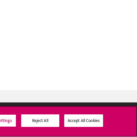
ettings
Reject All
Accept All Cookies
Médias sociaux UNIGE