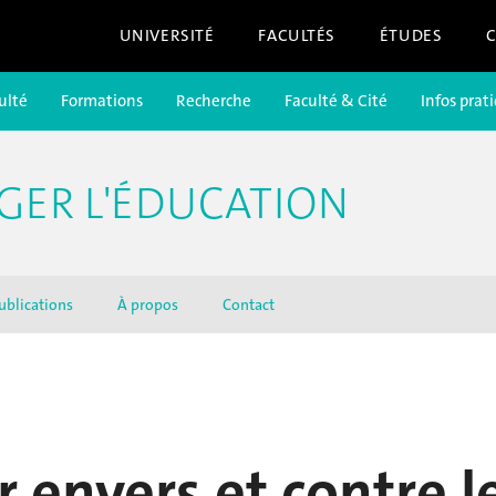
UNIVERSITÉ
FACULTÉS
ÉTUDES
ulté
Formations
Recherche
Faculté & Cité
Infos prat
GER L'ÉDUCATION
ublications
À propos
Contact
 envers et contre l