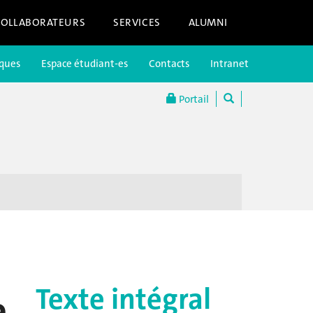
COLLABORATEURS
SERVICES
ALUMNI
iques
Espace étudiant-es
Contacts
Intranet
Portail
Texte intégral
e