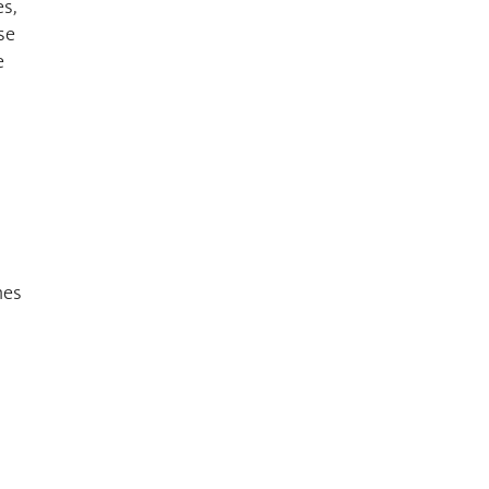
es,
se
e
hes