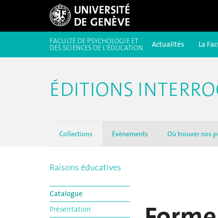
FACULTÉ DE PSYCHOLOGIE ET
Actualités
La Fac
DES SCIENCES DE L'ÉDUCATION
ÉDITIONS INTERRO
Collections
Évènements
Où trouver nos p
Raisons éducatives
Catalogue
Former
Présentation