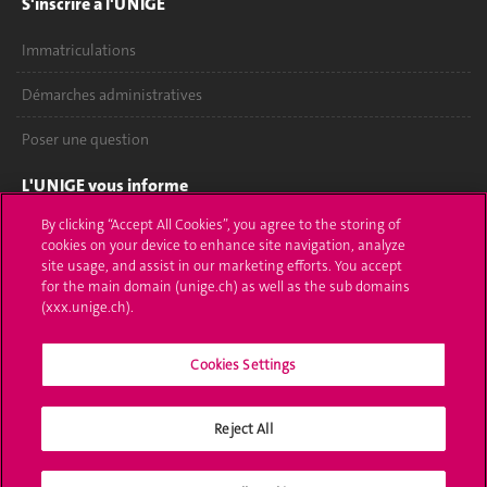
S'inscrire à l'UNIGE
Immatriculations
Démarches administratives
Poser une question
L'UNIGE vous informe
By clicking “Accept All Cookies”, you agree to the storing of
UNIGE Mobile
cookies on your device to enhance site navigation, analyze
site usage, and assist in our marketing efforts. You accept
Médias
for the main domain (unige.ch) as well as the sub domains
(xxx.unige.ch).
Offres d'emploi
Bibliothèque
Cookies Settings
Calendrier académique
Reject All
Médias sociaux UNIGE