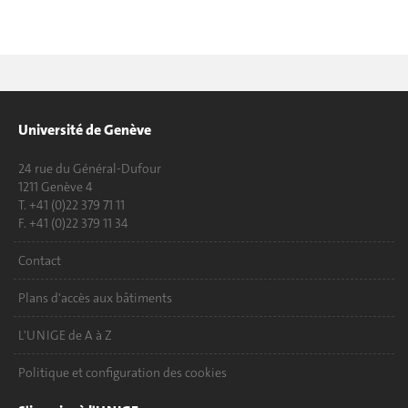
Université de Genève
24 rue du Général-Dufour
1211 Genève 4
T. +41 (0)22 379 71 11
F. +41 (0)22 379 11 34
Contact
Plans d'accès aux bâtiments
L'UNIGE de A à Z
Politique et configuration des cookies