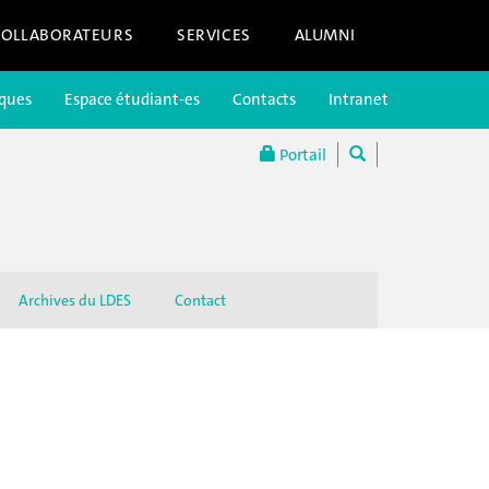
COLLABORATEURS
SERVICES
ALUMNI
iques
Espace étudiant-es
Contacts
Intranet
Portail
Archives du LDES
Contact