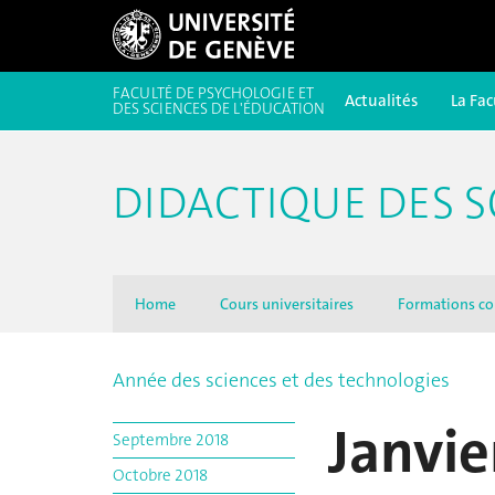
FACULTÉ DE PSYCHOLOGIE ET
Actualités
La Fac
DES SCIENCES DE L'ÉDUCATION
DIDACTIQUE DES S
Home
Cours universitaires
Formations co
Année des sciences et des technologies
Janvie
Septembre 2018
Octobre 2018