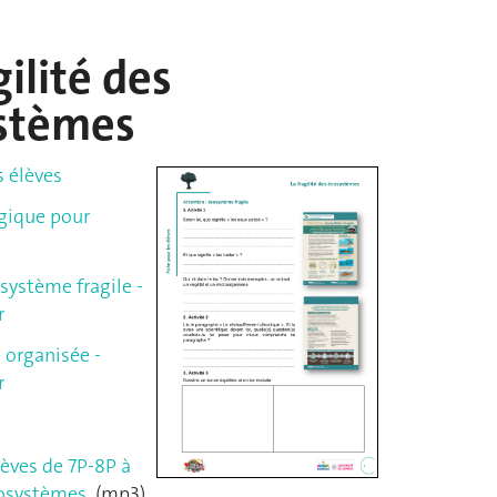
gilité des
stèmes
s élèves
gique pour
système fragile -
r
 organisée -
r
èves de 7P-8P à
cosystèmes
(mp3)