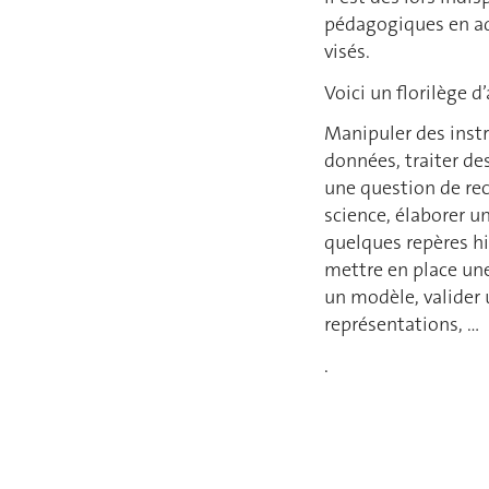
pédagogiques en ad
visés.
Voici un florilège d’
Manipuler des inst
données, traiter de
une question de rech
science, élaborer u
quelques repères hi
mettre en place un
un modèle, valider 
représentations, …
.