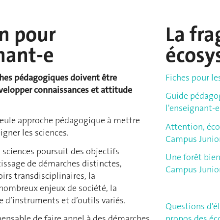
on pour
La fra
nant-e
écosy
hes pédagogiques doivent être
Fiches pour le
velopper connaissances et attitude
Guide pédago
l'enseignant-e
 seule approche pédagogique à mettre
Attention, éco
gner les sciences.
Campus Junio
sciences poursuit des objectifs
Une forêt bien
ntissage de démarches distinctes,
Campus Junio
irs transdisciplinaires, la
ombreux enjeux de société, la
 d’instruments et d’outils variés.
Questions d'él
ispensable de faire appel à des démarches
propos des é