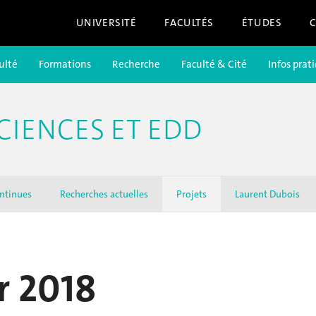
UNIVERSITÉ
FACULTÉS
ÉTUDES
ulté
Formations
Recherche
Faculté & Cité
Infos prat
CIENCES ET EDD
ntinues
Recherches actuelles
Projets
Laurent Dubois
r 2018