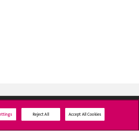
ettings
Reject All
Accept All Cookies
Médias sociaux UNIGE