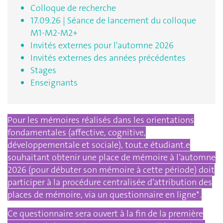
Colloque de recherche
17.09.26 | Séance de lancement du colloque
M1-M2-M2+
Invités externes pour l'automne 2026
Invités externes des années précédentes
Stages
Enseignants
Pour les mémoires réalisés dans les orientations
fondamentales (affective, cognitive,
développementale et sociale), tout.e étudiant.e
souhaitant obtenir une place de mémoire à l’automne
2026 (pour débuter son mémoire à cette période) doit
participer à la procédure centralisée d’attribution des
places de mémoire, via un questionnaire en ligne*.
Ce questionnaire sera ouvert à la fin de la première