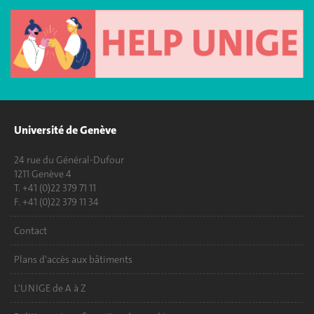
Université de Genève
24 rue du Général-Dufour
1211 Genève 4
T. +41 (0)22 379 71 11
F. +41 (0)22 379 11 34
Contact
Plans d'accès aux bâtiments
L'UNIGE de A à Z