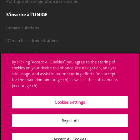
Politique et configuration des cookies
S'inscrire à l'UNIGE
Immatriculations
Démarches administratives
Poser une question
By clicking “Accept All Cookies”, you agree to the storing of
L'UNIGE vous informe
cookies on your device to enhance site navigation, analyze
site usage, and assist in our marketing efforts. You accept
for the main domain (unige.ch) as well as the sub domains
UNIGE Mobile
(xxx.unige.ch).
Médias
Cookies Settings
Offres d'emploi
Bibliothèque
Reject All
Calendrier académique
Accept All Cookies