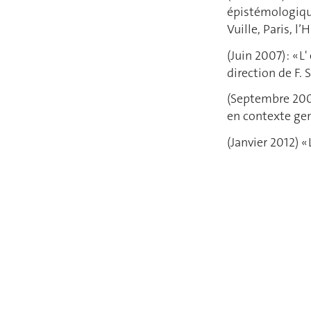
épistémologique,
Vuille, Paris, l
(Juin 2007) : « 
direction de F. 
(Septembre 2008
en contexte gene
(Janvier 2012) «