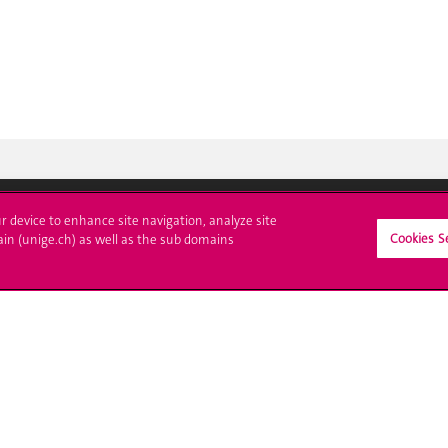
ur device to enhance site navigation, analyze site
Cookies S
crire à l'UNIGE
L'UNIGE vous informe
ain (unige.ch) as well as the sub domains
culations
UNIGE Mobile
es administratives
Médias
ne question
Offres d'emploi
Bibliothèque