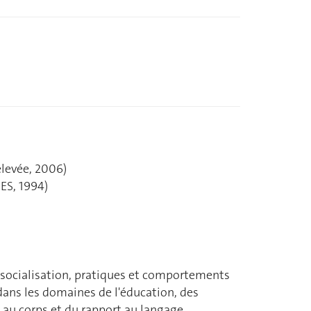
élevée, 2006)
ES, 1994)
e socialisation, pratiques et comportements
dans les domaines de l'éducation, des
t au corps et du rapport au langage.