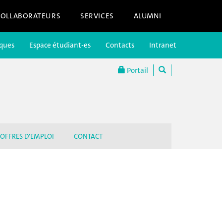
COLLABORATEURS
SERVICES
ALUMNI
iques
Espace étudiant-es
Contacts
Intranet
Portail
OFFRES D'EMPLOI
CONTACT