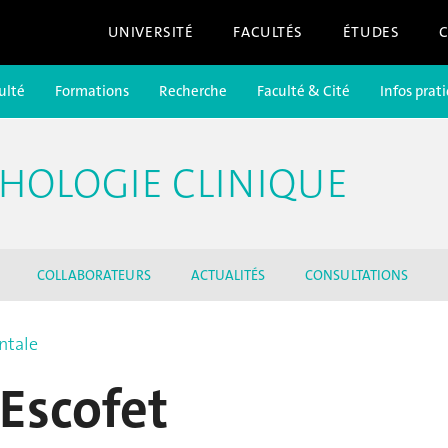
UNIVERSITÉ
FACULTÉS
ÉTUDES
ulté
Formations
Recherche
Faculté & Cité
Infos prat
CHOLOGIE CLINIQUE
COLLABORATEURS
ACTUALITÉS
CONSULTATIONS
ntale
 Escofet