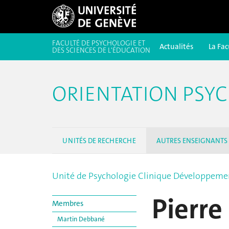
FACULTÉ DE PSYCHOLOGIE ET
Actualités
La Fac
DES SCIENCES DE L'ÉDUCATION
ORIENTATION PSY
UNITÉS DE RECHERCHE
AUTRES ENSEIGNANTS
Unité de Psychologie Clinique Développeme
Pierre
Membres
Martin Debbané