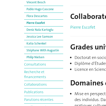
Vincent Besch
Pablo Hugo Cascone
Collaborat
Flora Descartes
Pierre Escofet
Pierre Escofet
Deniz Nala Kartoglu
Jessica Lee Samson
Katia Schenkel
Grades uni
Stéphane With Augustin
Doctorat en socio
Philip Nielsen
Diplôme d’Études
Consultations
Licence en Scienc
Recherche et
financements
Domaines 
Collaborations
Publications
Mise en perspecti
des individus. D
Parutions récentes
pratiques culture