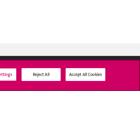
ettings
Reject All
Accept All Cookies
Médias sociaux UNIGE
Accréditation