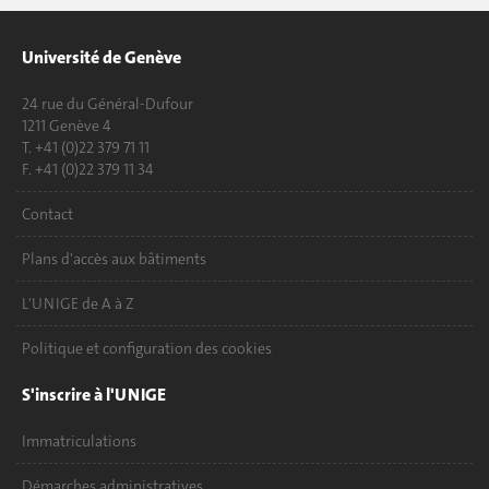
Université de Genève
24 rue du Général-Dufour
1211 Genève 4
T. +41 (0)22 379 71 11
F. +41 (0)22 379 11 34
Contact
Plans d'accès aux bâtiments
L'UNIGE de A à Z
Politique et configuration des cookies
S'inscrire à l'UNIGE
Immatriculations
Démarches administratives