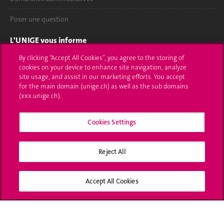
Poser une question
L'UNIGE vous informe
By clicking “Accept All Cookies”, you agree to the storing of
UNIGE Mobile
cookies on your device to enhance site navigation, analyze
site usage, and assist in our marketing efforts. You accept
Médias
for the main domain (unige.ch) as well as the sub domains
(xxx.unige.ch).
Offres d'emploi
Cookies Settings
Bibliothèque
Calendrier académique
Reject All
Médias sociaux UNIGE
Accept All Cookies
Accréditation