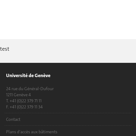
test
Université de Genève
24 rue du Général-Dufour
1211 Genève 4
T. +41 (0)22 379 71 11
F. +41 (0)22 379 11 34
Contact
Plans d'accès aux bâtiments