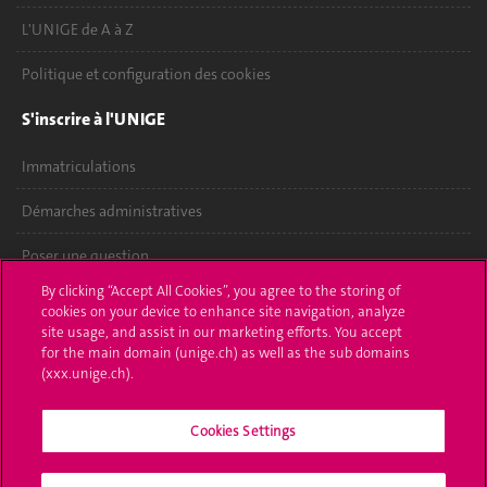
L'UNIGE de A à Z
Politique et configuration des cookies
S'inscrire à l'UNIGE
Immatriculations
Démarches administratives
Poser une question
By clicking “Accept All Cookies”, you agree to the storing of
L'UNIGE vous informe
cookies on your device to enhance site navigation, analyze
site usage, and assist in our marketing efforts. You accept
UNIGE Mobile
for the main domain (unige.ch) as well as the sub domains
(xxx.unige.ch).
Médias
Cookies Settings
Offres d'emploi
Bibliothèque