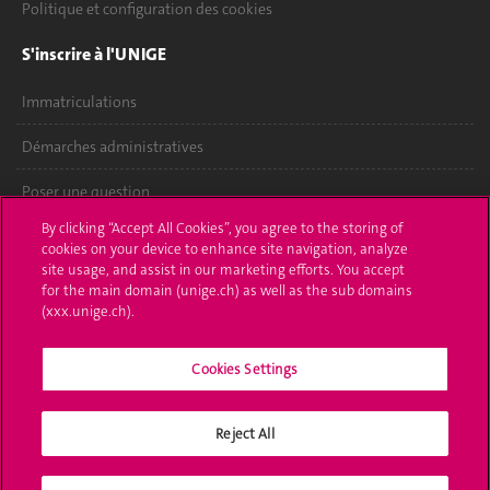
Politique et configuration des cookies
S'inscrire à l'UNIGE
Immatriculations
Démarches administratives
Poser une question
By clicking “Accept All Cookies”, you agree to the storing of
L'UNIGE vous informe
cookies on your device to enhance site navigation, analyze
site usage, and assist in our marketing efforts. You accept
UNIGE Mobile
for the main domain (unige.ch) as well as the sub domains
(xxx.unige.ch).
Médias
Cookies Settings
Offres d'emploi
Bibliothèque
Reject All
Calendrier académique