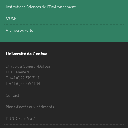
Institut des Sciences de l'Environnement
MUSE
Archive ouverte
Université de Genève
24 rue du Général-Dufour
1211 Genève 4
T. +41 (0)22 379 71 11
F. +41 (0)22 379 11 34
Contact
Plans d'accès aux bâtiments
L'UNIGE de A à Z