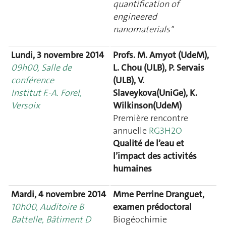
quantification of
engineered
nanomaterials"
Lundi, 3 novembre 2014
Profs. M. Amyot (UdeM),
09h00, Salle de
L. Chou (ULB), P. Servais
conférence
(ULB), V.
Institut F.-A. Forel,
Slaveykova(UniGe), K.
Versoix
Wilkinson(UdeM)
Première rencontre
annuelle
RG3H2O
Qualité de l’eau et
l’impact des activités
humaines
Mardi, 4 novembre 2014
Mme Perrine Dranguet,
10h00, Auditoire B
examen prédoctoral
Battelle, Bâtiment D
Biogéochimie