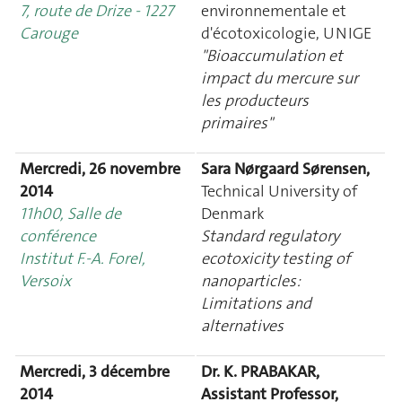
7, route de Drize - 1227
environnementale et
Carouge
d'écotoxicologie, UNIGE
"Bioaccumulation et
impact du mercure sur
les producteurs
primaires"
Mercredi, 26 novembre
Sara Nørgaard Sørensen,
2014
Technical University of
11h00, Salle de
Denmark
conférence
Standard regulatory
Institut F.-A. Forel,
ecotoxicity testing of
Versoix
nanoparticles:
Limitations and
alternatives
Mercredi, 3 décembre
Dr. K. PRABAKAR,
2014
Assistant Professor,