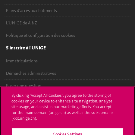
Plans d'accès aux bâtiments
L'UNIGE de A à Z
Politique et configuration des cookies
S'inscrire à l'UNIGE
Immatriculations
Démarches administratives
Poser une question
By clicking “Accept All Cookies”, you agree to the storing of
L'UNIGE vous informe
cookies on your device to enhance site navigation, analyze
site usage, and assist in our marketing efforts. You accept
UNIGE Mobile
for the main domain (unige.ch) as well as the sub domains
(xxx.unige.ch).
Médias
Cookies Settings