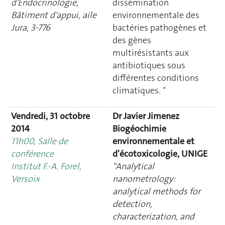
d'Endocrinologie,
dissémination
Bâtiment d'appui, aile
environnementale des
Jura, 3-776
bactéries pathogènes et
des gènes
multirésistants aux
antibiotiques sous
différentes conditions
climatiques. "
Vendredi, 31 octobre
Dr Javier Jimenez
2014
Biogéochimie
11h00, Salle de
environnementale et
conférence
d'écotoxicologie, UNIGE
Institut F.-A. Forel,
"Analytical
Versoix
nanometrology:
analytical methods for
detection,
characterization, and