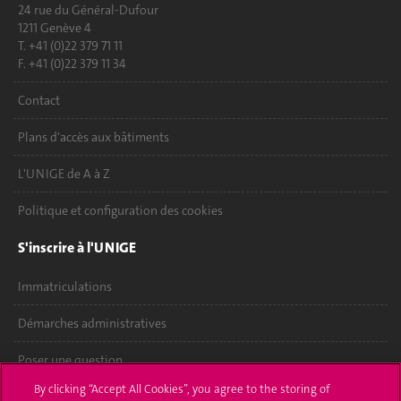
24 rue du Général-Dufour
1211 Genève 4
T. +41 (0)22 379 71 11
F. +41 (0)22 379 11 34
Contact
Plans d'accès aux bâtiments
L'UNIGE de A à Z
Politique et configuration des cookies
S'inscrire à l'UNIGE
Immatriculations
Démarches administratives
Poser une question
By clicking “Accept All Cookies”, you agree to the storing of
L'UNIGE vous informe