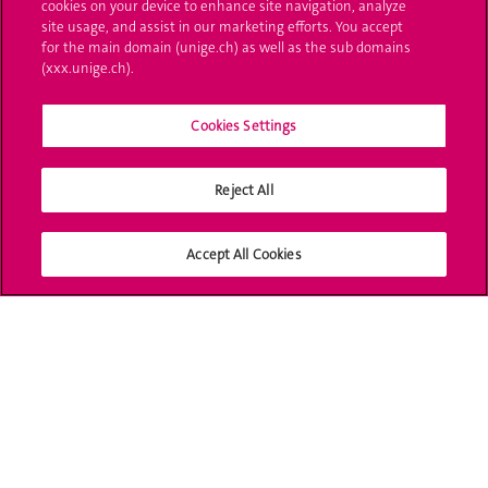
cookies on your device to enhance site navigation, analyze
site usage, and assist in our marketing efforts. You accept
UNIGE Mobile
for the main domain (unige.ch) as well as the sub domains
(xxx.unige.ch).
Médias
Cookies Settings
Offres d'emploi
Bibliothèque
Reject All
Calendrier académique
Accept All Cookies
Médias sociaux UNIGE
Accréditation