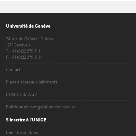
Université de Genève
24 rue du Général-Dufour
1211 Genève 4
T. +41 (0)22 379 71 11
F. +41 (0)22 379 11 34
Contact
Plans d'accès aux bâtiments
L'UNIGE de A à Z
Politique et configuration des cookies
S'inscrire à l'UNIGE
Immatriculations