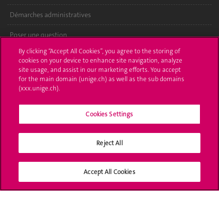
Démarches administratives
Poser une question
By clicking “Accept All Cookies”, you agree to the storing of
L'UNIGE vous informe
cookies on your device to enhance site navigation, analyze
site usage, and assist in our marketing efforts. You accept
UNIGE Mobile
for the main domain (unige.ch) as well as the sub domains
(xxx.unige.ch).
Médias
Cookies Settings
Offres d'emploi
Bibliothèque
Reject All
Calendrier académique
Accept All Cookies
Médias sociaux UNIGE